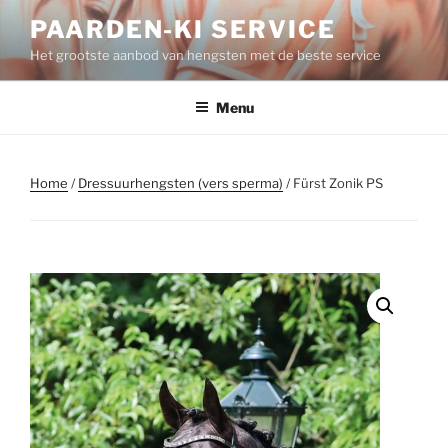
Spring
PAARDEN-KI SERVICE
naar
Het grootste aanbod van hengsten met de beste service
de
inhoud
Menu
Home
/
Dressuurhengsten (vers sperma)
/ Fürst Zonik PS