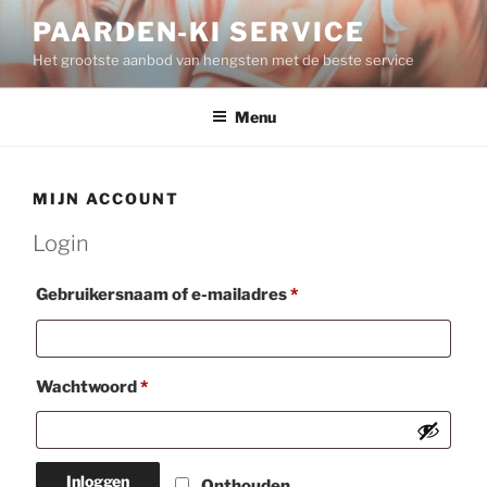
Spring
PAARDEN-KI SERVICE
naar
Het grootste aanbod van hengsten met de beste service
de
inhoud
Menu
MIJN ACCOUNT
Login
Vereist
Gebruikersnaam of e-mailadres
*
Vereist
Wachtwoord
*
Inloggen
Onthouden