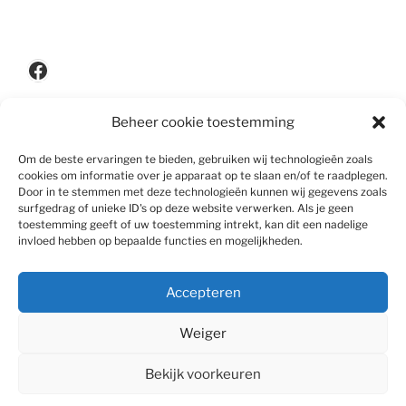
Facebook
Beheer cookie toestemming
Privacypolicy
Om de beste ervaringen te bieden, gebruiken wij technologieën zoals
cookies om informatie over je apparaat op te slaan en/of te raadplegen.
Door in te stemmen met deze technologieën kunnen wij gegevens zoals
surfgedrag of unieke ID's op deze website verwerken. Als je geen
Disclaimer
toestemming geeft of uw toestemming intrekt, kan dit een nadelige
invloed hebben op bepaalde functies en mogelijkheden.
Accepteren
Algemene voorwaarden
Weiger
Bekijk voorkeuren
Privacy policy
Met trots aangedreven door WordPress