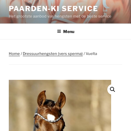
Spring
PAARDEN-KI SERVICE
naar
Het grootste aanbod van hengsten met de beste service
de
inhoud
Menu
Home
/
Dressuurhengsten (vers sperma)
/ Vuelta