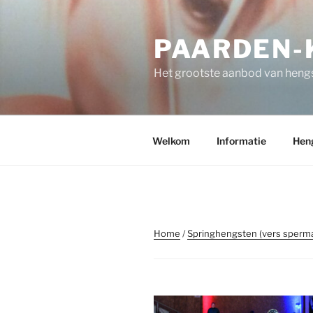
Spring
naar
PAARDEN-K
de
inhoud
Het grootste aanbod van hengs
Welkom
Informatie
Hen
Home
/
Springhengsten (vers sperm