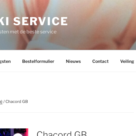
I SERVICE
ten met de beste service
gsten
Bestelformulier
Nieuws
Contact
Veiling
a)
/ Chacord GB
Chacord GB