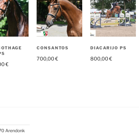
COTHAGE
CONSANTOS
DIACARIJO PS
PS
700,00
€
800,00
€
,00
€
370 Arendonk