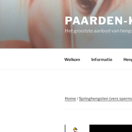
Spring
naar
PAARDEN-K
de
inhoud
Het grootste aanbod van hengs
Welkom
Informatie
Hen
Home
/
Springhengsten (vers sperm