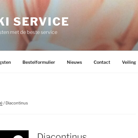
I SERVICE
ten met de beste service
gsten
Bestelformulier
Nieuws
Contact
Veiling
a)
/ Diacontinus
Diacontinus