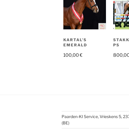
KARTAL’S
STAKK
EMERALD
PS
100,00
€
800,0
Paarden-KI Service, Vrieskens 5, 2
(BE)