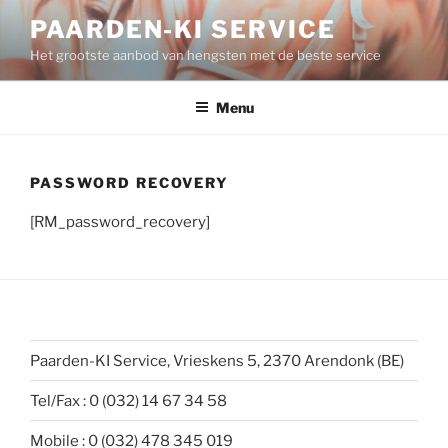
Spring
PAARDEN-KI SERVICE
naar
Het grootste aanbod van hengsten met de beste service
de
inhoud
Menu
PASSWORD RECOVERY
[RM_password_recovery]
Paarden-KI Service, Vrieskens 5, 2370 Arendonk (BE)
Tel/Fax : 0 (032) 14 67 34 58
Mobile : 0 (032) 478 345 019