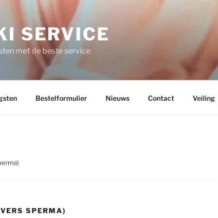
I SERVICE
ten met de beste service
gsten
Bestelformulier
Nieuws
Contact
Veiling
perma)
VERS SPERMA)