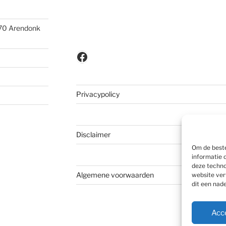
370 Arendonk
Facebook
Privacypolicy
Disclaimer
Om de beste
informatie 
deze techno
Algemene voorwaarden
website ver
dit een nad
Acc