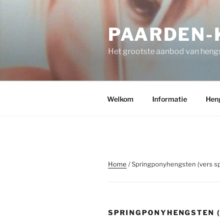
Spring
naar
PAARDEN-K
de
inhoud
Het grootste aanbod van hengs
Welkom
Informatie
Hen
Home
/ Springponyhengsten (vers s
SPRINGPONYHENGSTEN (