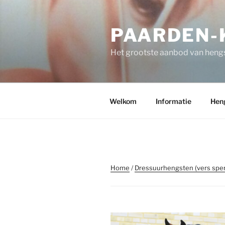
Spring
naar
PAARDEN-K
de
inhoud
Het grootste aanbod van hengs
Welkom
Informatie
Hen
Home
/
Dressuurhengsten (vers spe