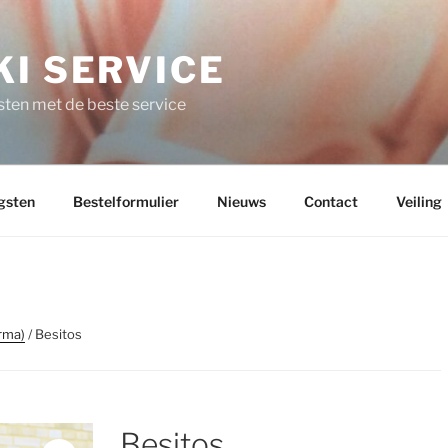
I SERVICE
ten met de beste service
gsten
Bestelformulier
Nieuws
Contact
Veiling
rma)
/ Besitos
Besitos