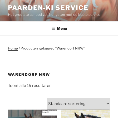
Spring
PAARDEN-KI SERVICE
naar
Het grootste aanbod van hengsten met de beste service
de
inhoud
Menu
Home
/ Producten getagged “Warendorf NRW”
WARENDORF NRW
Toont alle 15 resultaten