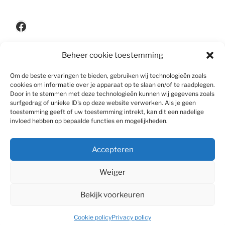
Facebook
Beheer cookie toestemming
Privacypolicy
Om de beste ervaringen te bieden, gebruiken wij technologieën zoals
cookies om informatie over je apparaat op te slaan en/of te raadplegen.
Door in te stemmen met deze technologieën kunnen wij gegevens zoals
surfgedrag of unieke ID's op deze website verwerken. Als je geen
Disclaimer
toestemming geeft of uw toestemming intrekt, kan dit een nadelige
invloed hebben op bepaalde functies en mogelijkheden.
Accepteren
Algemene voorwaarden
Weiger
Bekijk voorkeuren
Privacy policy
Met trots aangedreven door WordPress
Cookie policy
Privacy policy