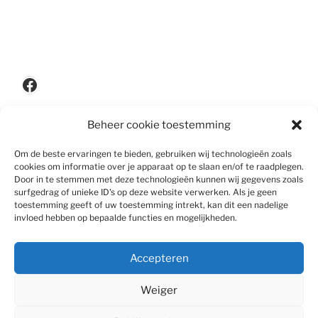
Facebook
Beheer cookie toestemming
Privacypolicy
Om de beste ervaringen te bieden, gebruiken wij technologieën zoals
cookies om informatie over je apparaat op te slaan en/of te raadplegen.
Door in te stemmen met deze technologieën kunnen wij gegevens zoals
surfgedrag of unieke ID's op deze website verwerken. Als je geen
Disclaimer
toestemming geeft of uw toestemming intrekt, kan dit een nadelige
invloed hebben op bepaalde functies en mogelijkheden.
Accepteren
Algemene voorwaarden
Weiger