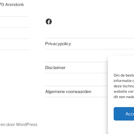
370 Arendonk
Facebook
Privacypolicy
Disclaimer
Om de beste
informatie 
deze techno
Algemene voorwaarden
website ver
dit een nad
Acc
ven door WordPress