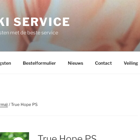
I SERVICE
ten met de beste service
gsten
Bestelformulier
Nieuws
Contact
Veiling
rma)
/ True Hope PS
True Hope PS