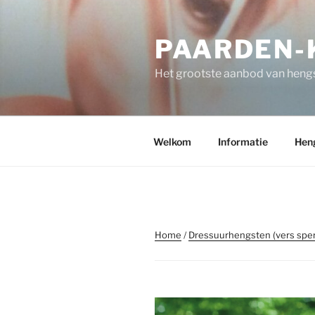
Spring
naar
PAARDEN-K
de
inhoud
Het grootste aanbod van hengs
Welkom
Informatie
Hen
Home
/
Dressuurhengsten (vers spe