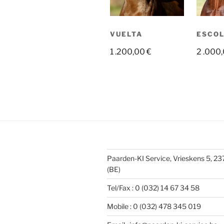
VUELTA
ESCO
1 .200,00
€
2 .000
Paarden-KI Service, Vrieskens 5, 2
(BE)
Tel/Fax : 0 (032) 14 67 34 58
Mobile : 0 (032) 478 345 019