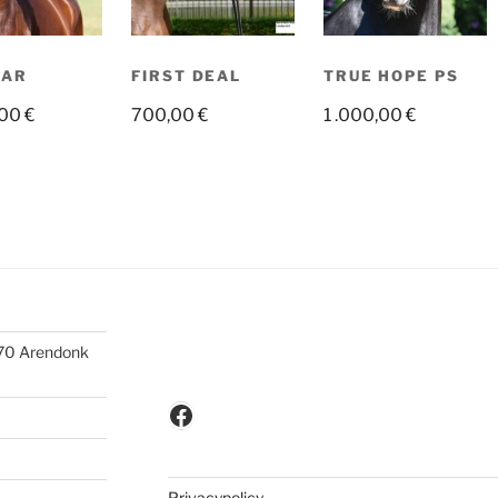
LAR
FIRST DEAL
TRUE HOPE PS
,00
€
700,00
€
1 .000,00
€
370 Arendonk
Facebook
Privacypolicy