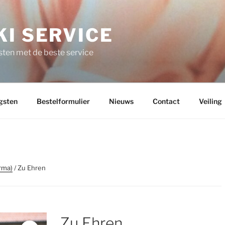
I SERVICE
ten met de beste service
gsten
Bestelformulier
Nieuws
Contact
Veiling
rma)
/ Zu Ehren
Zu Ehren