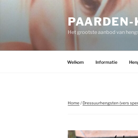
Spring
naar
PAARDEN-K
de
inhoud
Het grootste aanbod van hengs
Welkom
Informatie
Hen
Home
/
Dressuurhengsten (vers spe